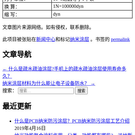
1N=100000dyn
换 算：
dyn
缩 写：
文章图片来源网络。如有侵权，联系删除。
此项目被张贴在
新闻中心
和标记
纳米涂层
。书签的
permalink
文章导航
←
什么是疏水疏油涂层?手机上的疏水疏油涂层使用寿命多
久？
纳米涂层材料为什么能让电子设备防水？
→
搜索：
最近更新
什么是PCB纳米防污涂层？PCB纳米防污涂层工艺介绍
2019年4月16日