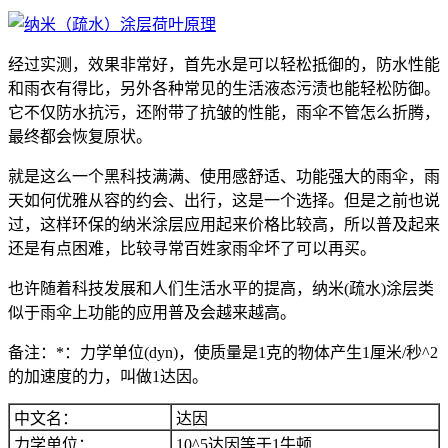
经过实测，效果非常好，首先水是可以轻松抵御的，防水性能
和雨衣有得比，另外各种常见的生活液态污渍也能轻松防御。
它不仅防水抗污，还附带了抗皱的性能，雨伞不管怎么折腾，
最终都会恢复原状。
就是这么一个黑科技满满、使用感舒适、功能强大的雨伞，雨
天如何优雅从容的约会、出行，这是一个选择。但是之前也说
过，这样环保的纳米涂层应用起来价格比较高，所以普及起来
还是有点困难，比较寻常百姓家雨伞坏了可以再买。
也许随着科技发展和人们生活水平的提高，纳米(疏水)涂层类
似于雨伞上功能的应用普及会越来越高。
备注：*：力学单位(dyn)，使质量是1克的物体产生1厘米/秒^2
的加速度的力，叫做1达因。
中文名：
达因
力学单位：
10^5达因等于1牛顿