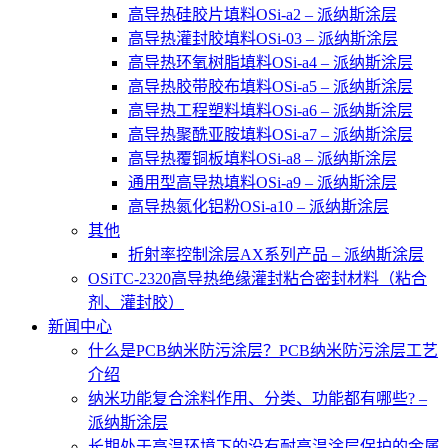
高导热硅胶片填料OSi-a2 – 派纳斯涂层
高导热灌封胶填料OSi-03 – 派纳斯涂层
高导热环氧树脂填料OSi-a4 – 派纳斯涂层
高导热胶带胶布填料OSi-a5 – 派纳斯涂层
高导热工程塑料填料OSi-a6 – 派纳斯涂层
高导热聚酰亚胺填料OSi-a7 – 派纳斯涂层
高导热覆铜板填料OSi-a8 – 派纳斯涂层
通用型高导热填料OSi-a9 – 派纳斯涂层
高导热氮化铝粉OSi-a10 – 派纳斯涂层
其他
折射率控制涂层AX系列产品 – 派纳斯涂层
OSiTC-2320高导热绝缘灌封粘合密封材料（粘合
剂、灌封胶）
新闻中心
什么是PCB纳米防污涂层？PCB纳米防污涂层工艺
介绍
纳米功能复合涂料作用、分类、功能都有哪些? –
派纳斯涂层
长期处于高温环境下的没有耐高温涂层保护的金属