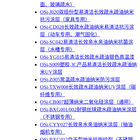
面、玻璃疏水）
OSi-J020双组份型易清洁长效疏水疏油纳米
抗污涂层（家具专用）
OSi-CD028长效疏水疏油纳米易清洁抗污涂
层（动车专用、潮气固化）
OSi-SC042易清洁长效亲水亲油纳米抗菌涂
层（水槽专用）
OSi-YG015易清洁长效疏水疏油银色高温漆
OSi-S009塑胶,3C产品易清洁长效疏水疏油纳
米UV涂层
OSi-Z005常温疏水疏油纳米防污涂层
OSi-TXW008长效疏水疏油纳米UV涂层（碳
纤维专用）
OSi-CB007超薄纳米二氧化硅涂层（通用）
OSi-BXG001/002耐钢丝球疏水疏油纳米涂层
（不锈钢专用）
OSi-CYY027长效亲水亲油纳米涂层（抽油
烟机专用）
OSi-BXG012自干型纳米抗指纹剂（不锈钢