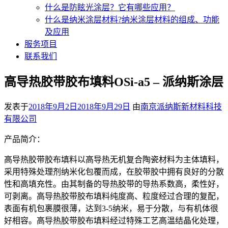
什么是防眩光涂层？它有哪些应用？
什么是纳米涂层材料?纳米涂层材料的组成、功能
及应用
服务项目
联系我们
高导热胶带胶布填料OSi-a5 – 派纳斯涂层
发表于
2018年9月2日
2018年9月29日
由
南京派纳斯新材料科技
有限公司
产品简介：
高导热胶带胶布填料以高导热无机复合陶瓷材料为主体填料，
采用特殊处理剂纳米化包覆而成，在胶带胶中拥有良好的分散
性和高填充性。由其制备的导热胶带的导热系数高，柔性好，
可剥离。高导热胶带胶布填料纯度高、粒度经过合理的复配，
表面有机包裹膜很薄，达到3-5纳米，易于分散，与有机体很
好相容。高导热胶带胶布填料经过特殊工艺高温结晶化处理，