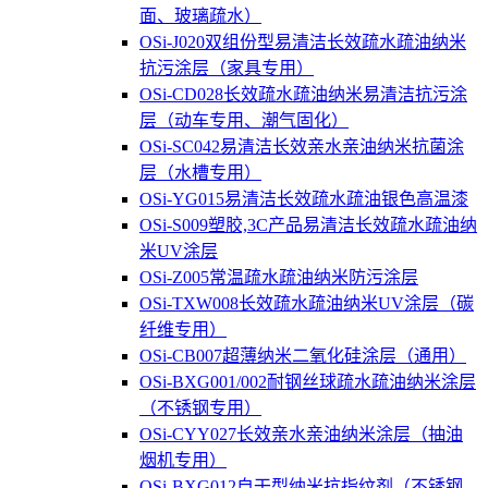
面、玻璃疏水）
OSi-J020双组份型易清洁长效疏水疏油纳米
抗污涂层（家具专用）
OSi-CD028长效疏水疏油纳米易清洁抗污涂
层（动车专用、潮气固化）
OSi-SC042易清洁长效亲水亲油纳米抗菌涂
层（水槽专用）
OSi-YG015易清洁长效疏水疏油银色高温漆
OSi-S009塑胶,3C产品易清洁长效疏水疏油纳
米UV涂层
OSi-Z005常温疏水疏油纳米防污涂层
OSi-TXW008长效疏水疏油纳米UV涂层（碳
纤维专用）
OSi-CB007超薄纳米二氧化硅涂层（通用）
OSi-BXG001/002耐钢丝球疏水疏油纳米涂层
（不锈钢专用）
OSi-CYY027长效亲水亲油纳米涂层（抽油
烟机专用）
OSi-BXG012自干型纳米抗指纹剂（不锈钢