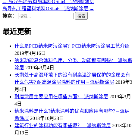
←
高导热环氧树脂填料OSi-a4 – 派纳斯涂层
高导热工程塑料填料OSi-a6 – 派纳斯涂层
→
搜索：
最近更新
什么是PCB纳米防污涂层？PCB纳米防污涂层工艺介绍
2019年4月16日
纳米功能复合涂料作用、分类、功能都有哪些? – 派纳斯
涂层
2019年3月4日
长期处于高温环境下的没有耐高温涂层保护的金属会有
什么危害? 耐高温涂层涂料的作用 – 派纳斯涂层
2019年3
月4日
耐磨涂层主要应用在哪些方面? – 派纳斯涂层
2019年3月
4日
纳米涂料是什么?纳米涂料的优点和应用有哪些? – 派纳
斯涂层
2018年10月23日
建筑行业的涂料功能有哪些呢？ – 派纳斯涂层
2018年10
月19日