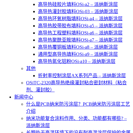
高导热硅胶片填料OSi-a2 – 派纳斯涂层
高导热灌封胶填料OSi-03 – 派纳斯涂层
高导热环氧树脂填料OSi-a4 – 派纳斯涂层
高导热胶带胶布填料OSi-a5 – 派纳斯涂层
高导热工程塑料填料OSi-a6 – 派纳斯涂层
高导热聚酰亚胺填料OSi-a7 – 派纳斯涂层
高导热覆铜板填料OSi-a8 – 派纳斯涂层
通用型高导热填料OSi-a9 – 派纳斯涂层
高导热氮化铝粉OSi-a10 – 派纳斯涂层
其他
折射率控制涂层AX系列产品 – 派纳斯涂层
OSiTC-2320高导热绝缘灌封粘合密封材料（粘合
剂、灌封胶）
新闻中心
什么是PCB纳米防污涂层？PCB纳米防污涂层工艺
介绍
纳米功能复合涂料作用、分类、功能都有哪些? –
派纳斯涂层
长期处于高温环境下的没有耐高温涂层保护的金属