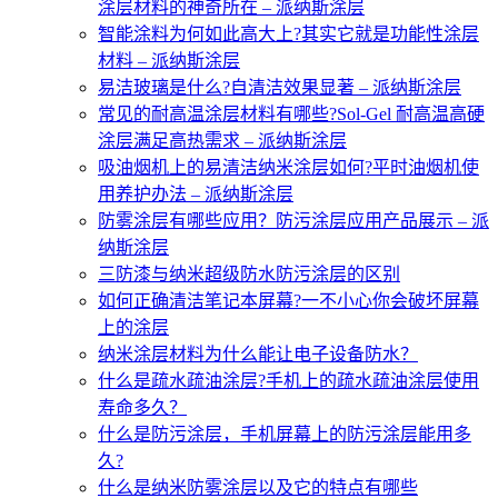
涂层材料的神奇所在 – 派纳斯涂层
智能涂料为何如此高大上?其实它就是功能性涂层
材料 – 派纳斯涂层
易洁玻璃是什么?自清洁效果显著 – 派纳斯涂层
常见的耐高温涂层材料有哪些?Sol-Gel 耐高温高硬
涂层满足高热需求 – 派纳斯涂层
吸油烟机上的易清洁纳米涂层如何?平时油烟机使
用养护办法 – 派纳斯涂层
防雾涂层有哪些应用？防污涂层应用产品展示 – 派
纳斯涂层
三防漆与纳米超级防水防污涂层的区别
如何正确清洁笔记本屏幕?一不小心你会破坏屏幕
上的涂层
纳米涂层材料为什么能让电子设备防水？
什么是疏水疏油涂层?手机上的疏水疏油涂层使用
寿命多久？
什么是防污涂层，手机屏幕上的防污涂层能用多
久?
什么是纳米防雾涂层以及它的特点有哪些