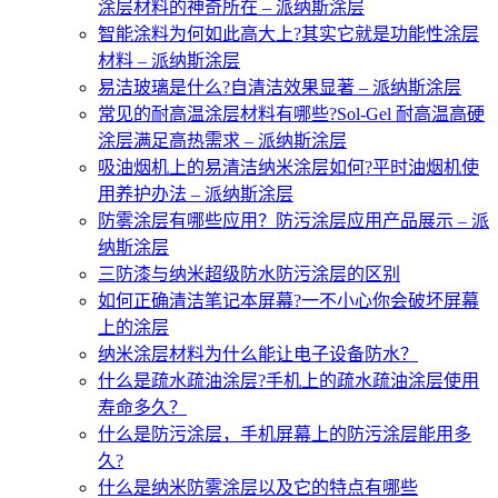
涂层材料的神奇所在 – 派纳斯涂层
智能涂料为何如此高大上?其实它就是功能性涂层
材料 – 派纳斯涂层
易洁玻璃是什么?自清洁效果显著 – 派纳斯涂层
常见的耐高温涂层材料有哪些?Sol-Gel 耐高温高硬
涂层满足高热需求 – 派纳斯涂层
吸油烟机上的易清洁纳米涂层如何?平时油烟机使
用养护办法 – 派纳斯涂层
防雾涂层有哪些应用？防污涂层应用产品展示 – 派
纳斯涂层
三防漆与纳米超级防水防污涂层的区别
如何正确清洁笔记本屏幕?一不小心你会破坏屏幕
上的涂层
纳米涂层材料为什么能让电子设备防水？
什么是疏水疏油涂层?手机上的疏水疏油涂层使用
寿命多久？
什么是防污涂层，手机屏幕上的防污涂层能用多
久?
什么是纳米防雾涂层以及它的特点有哪些