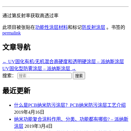
通过第反射率获取高透过率
此项目被张贴在
功能性涂层材料
和标记
防反射涂层
。书签的
permalink
文章导航
←
UV固化有机/无机混合高硬度和透明硬涂层 – 派纳斯涂层
UV固化型防雾涂层 – 派纳斯涂层
→
搜索：
最近更新
什么是PCB纳米防污涂层？PCB纳米防污涂层工艺介绍
2019年4月16日
纳米功能复合涂料作用、分类、功能都有哪些? – 派纳斯
涂层
2019年3月4日