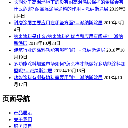
长期处于高温环境下的没有耐高温涂层保护的金属会有
什么危害? 耐高温涂层涂料的作用 – 派纳斯涂层
2019年3
月4日
耐磨涂层主要应用在哪些方面? – 派纳斯涂层
2019年3月
4日
纳米涂料是什么?纳米涂料的优点和应用有哪些? – 派纳
斯涂层
2018年10月23日
建筑行业的涂料功能有哪些呢？ – 派纳斯涂层
2018年10
月19日
多功能涂料加盟市场如何?怎么样才能做好多功能涂料加
盟呢? – 派纳斯涂层
2018年10月18日
功能涂料有哪些填料需要用到? – 派纳斯涂层
2018年10
月17日
页面导航
产品展示
关于我们
服务项目