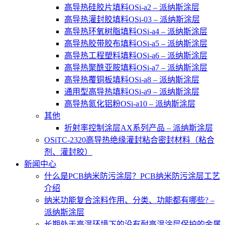
高导热硅胶片填料OSi-a2 – 派纳斯涂层
高导热灌封胶填料OSi-03 – 派纳斯涂层
高导热环氧树脂填料OSi-a4 – 派纳斯涂层
高导热胶带胶布填料OSi-a5 – 派纳斯涂层
高导热工程塑料填料OSi-a6 – 派纳斯涂层
高导热聚酰亚胺填料OSi-a7 – 派纳斯涂层
高导热覆铜板填料OSi-a8 – 派纳斯涂层
通用型高导热填料OSi-a9 – 派纳斯涂层
高导热氮化铝粉OSi-a10 – 派纳斯涂层
其他
折射率控制涂层AX系列产品 – 派纳斯涂层
OSiTC-2320高导热绝缘灌封粘合密封材料（粘合
剂、灌封胶）
新闻中心
什么是PCB纳米防污涂层？PCB纳米防污涂层工艺
介绍
纳米功能复合涂料作用、分类、功能都有哪些? –
派纳斯涂层
长期处于高温环境下的没有耐高温涂层保护的金属