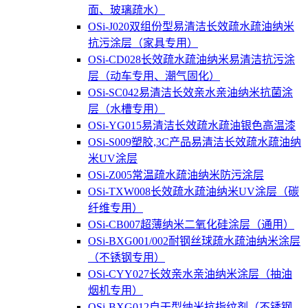
面、玻璃疏水）
OSi-J020双组份型易清洁长效疏水疏油纳米
抗污涂层（家具专用）
OSi-CD028长效疏水疏油纳米易清洁抗污涂
层（动车专用、潮气固化）
OSi-SC042易清洁长效亲水亲油纳米抗菌涂
层（水槽专用）
OSi-YG015易清洁长效疏水疏油银色高温漆
OSi-S009塑胶,3C产品易清洁长效疏水疏油纳
米UV涂层
OSi-Z005常温疏水疏油纳米防污涂层
OSi-TXW008长效疏水疏油纳米UV涂层（碳
纤维专用）
OSi-CB007超薄纳米二氧化硅涂层（通用）
OSi-BXG001/002耐钢丝球疏水疏油纳米涂层
（不锈钢专用）
OSi-CYY027长效亲水亲油纳米涂层（抽油
烟机专用）
OSi-BXG012自干型纳米抗指纹剂（不锈钢