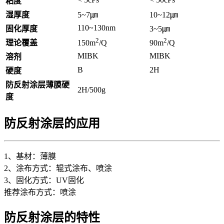
粘度
湿厚度
5~7㎛
10~12㎛
110~130nm
固化厚度
3~5㎛
2
2
理论覆盖
150m
/Q
90m
/Q
MIBK
MIBK
溶剂
B
2H
硬度
防反射涂层薄膜硬
2H/500g
度
防反射涂层的应用
1、基材：薄膜
2、涂布方式：辊式涂布、喷涂
3、固化方式：UV固化
推荐涂布方式：喷涂
防反射涂层的特性