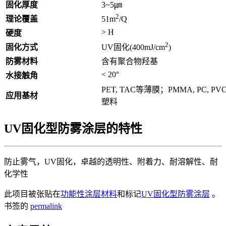
固化厚度
3~5㎛
2
理论覆盖
51m
/Q
> H
硬度
2
固化方式
UV固化(400mJ/cm
)
防雾材料
含有聚合物羟基
< 20°
水接触角
PET, TAC等薄膜；PMMA, PC, PV
应用基材
塑料
UV固化型防雾涂层的特性
防止雾气，UV固化，卓越的透明性、附着力、耐溶解性、耐
化学性
此项目被张贴在
功能性涂层材料
和标记
UV固化型防雾涂层
。
书签的
permalink