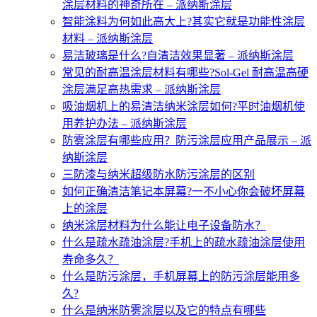
涂层材料的神奇所在 – 派纳斯涂层
智能涂料为何如此高大上?其实它就是功能性涂层
材料 – 派纳斯涂层
易洁玻璃是什么?自清洁效果显著 – 派纳斯涂层
常见的耐高温涂层材料有哪些?Sol-Gel 耐高温高硬
涂层满足高热需求 – 派纳斯涂层
吸油烟机上的易清洁纳米涂层如何?平时油烟机使
用养护办法 – 派纳斯涂层
防雾涂层有哪些应用？防污涂层应用产品展示 – 派
纳斯涂层
三防漆与纳米超级防水防污涂层的区别
如何正确清洁笔记本屏幕?一不小心你会破坏屏幕
上的涂层
纳米涂层材料为什么能让电子设备防水？
什么是疏水疏油涂层?手机上的疏水疏油涂层使用
寿命多久？
什么是防污涂层，手机屏幕上的防污涂层能用多
久?
什么是纳米防雾涂层以及它的特点有哪些