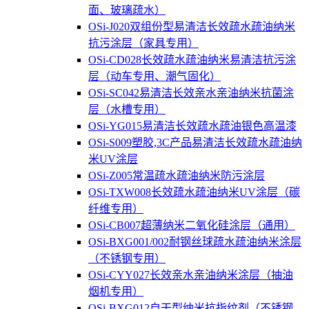
面、玻璃疏水）
OSi-J020双组份型易清洁长效疏水疏油纳米
抗污涂层（家具专用）
OSi-CD028长效疏水疏油纳米易清洁抗污涂
层（动车专用、潮气固化）
OSi-SC042易清洁长效亲水亲油纳米抗菌涂
层（水槽专用）
OSi-YG015易清洁长效疏水疏油银色高温漆
OSi-S009塑胶,3C产品易清洁长效疏水疏油纳
米UV涂层
OSi-Z005常温疏水疏油纳米防污涂层
OSi-TXW008长效疏水疏油纳米UV涂层（碳
纤维专用）
OSi-CB007超薄纳米二氧化硅涂层（通用）
OSi-BXG001/002耐钢丝球疏水疏油纳米涂层
（不锈钢专用）
OSi-CYY027长效亲水亲油纳米涂层（抽油
烟机专用）
OSi-BXG012自干型纳米抗指纹剂（不锈钢