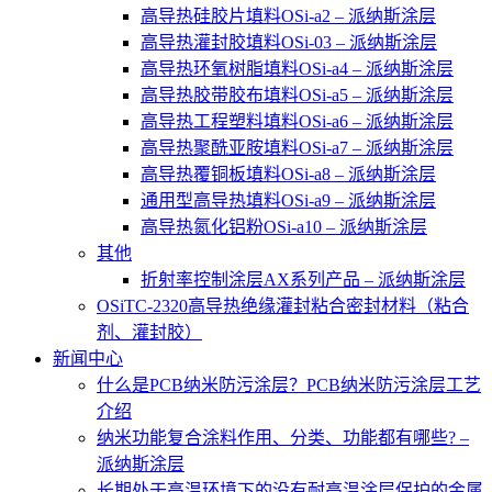
高导热硅胶片填料OSi-a2 – 派纳斯涂层
高导热灌封胶填料OSi-03 – 派纳斯涂层
高导热环氧树脂填料OSi-a4 – 派纳斯涂层
高导热胶带胶布填料OSi-a5 – 派纳斯涂层
高导热工程塑料填料OSi-a6 – 派纳斯涂层
高导热聚酰亚胺填料OSi-a7 – 派纳斯涂层
高导热覆铜板填料OSi-a8 – 派纳斯涂层
通用型高导热填料OSi-a9 – 派纳斯涂层
高导热氮化铝粉OSi-a10 – 派纳斯涂层
其他
折射率控制涂层AX系列产品 – 派纳斯涂层
OSiTC-2320高导热绝缘灌封粘合密封材料（粘合
剂、灌封胶）
新闻中心
什么是PCB纳米防污涂层？PCB纳米防污涂层工艺
介绍
纳米功能复合涂料作用、分类、功能都有哪些? –
派纳斯涂层
长期处于高温环境下的没有耐高温涂层保护的金属