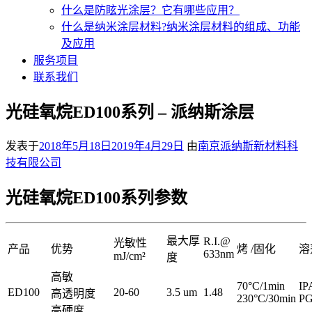
什么是防眩光涂层？它有哪些应用？
什么是纳米涂层材料?纳米涂层材料的组成、功能
及应用
服务项目
联系我们
光硅氧烷ED100系列 – 派纳斯涂层
发表于
2018年5月18日
2019年4月29日
由
南京派纳斯新材料科
技有限公司
光硅氧烷ED100系列参数
最大厚
R.I.@
光敏性
产品
优势
烤 /固化
溶
633nm
mJ/cm²
度
高敏
70°C/1min
IP
ED100
20-60
3.5 um
1.48
高透明度
230°C/30min
P
高硬度