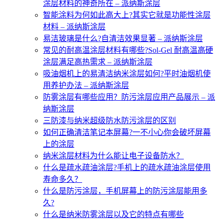
涂层材料的神奇所在 – 派纳斯涂层
智能涂料为何如此高大上?其实它就是功能性涂层
材料 – 派纳斯涂层
易洁玻璃是什么?自清洁效果显著 – 派纳斯涂层
常见的耐高温涂层材料有哪些?Sol-Gel 耐高温高硬
涂层满足高热需求 – 派纳斯涂层
吸油烟机上的易清洁纳米涂层如何?平时油烟机使
用养护办法 – 派纳斯涂层
防雾涂层有哪些应用？防污涂层应用产品展示 – 派
纳斯涂层
三防漆与纳米超级防水防污涂层的区别
如何正确清洁笔记本屏幕?一不小心你会破坏屏幕
上的涂层
纳米涂层材料为什么能让电子设备防水？
什么是疏水疏油涂层?手机上的疏水疏油涂层使用
寿命多久？
什么是防污涂层，手机屏幕上的防污涂层能用多
久?
什么是纳米防雾涂层以及它的特点有哪些