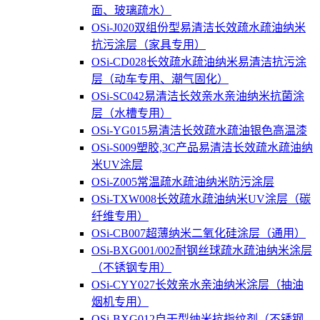
面、玻璃疏水）
OSi-J020双组份型易清洁长效疏水疏油纳米
抗污涂层（家具专用）
OSi-CD028长效疏水疏油纳米易清洁抗污涂
层（动车专用、潮气固化）
OSi-SC042易清洁长效亲水亲油纳米抗菌涂
层（水槽专用）
OSi-YG015易清洁长效疏水疏油银色高温漆
OSi-S009塑胶,3C产品易清洁长效疏水疏油纳
米UV涂层
OSi-Z005常温疏水疏油纳米防污涂层
OSi-TXW008长效疏水疏油纳米UV涂层（碳
纤维专用）
OSi-CB007超薄纳米二氧化硅涂层（通用）
OSi-BXG001/002耐钢丝球疏水疏油纳米涂层
（不锈钢专用）
OSi-CYY027长效亲水亲油纳米涂层（抽油
烟机专用）
OSi-BXG012自干型纳米抗指纹剂（不锈钢