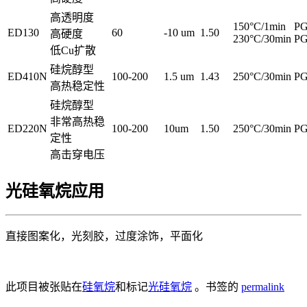
高透明度
150°C/1min
P
ED130
60
-10 um
1.50
高硬度
230°C/30min
P
低Cu扩散
硅烷醇型
ED410N
100-200
1.5 um
1.43
250°C/30min
P
高热稳定性
硅烷醇型
非常高热稳
ED220N
100-200
10um
1.50
250°C/30min
P
定性
高击穿电压
光硅氧烷应用
直接图案化，光刻胶，过度涂饰，平面化
此项目被张贴在
硅氧烷
和标记
光硅氧烷
。书签的
permalink