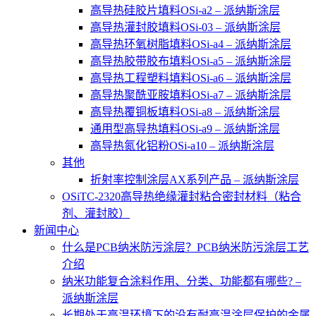
高导热硅胶片填料OSi-a2 – 派纳斯涂层
高导热灌封胶填料OSi-03 – 派纳斯涂层
高导热环氧树脂填料OSi-a4 – 派纳斯涂层
高导热胶带胶布填料OSi-a5 – 派纳斯涂层
高导热工程塑料填料OSi-a6 – 派纳斯涂层
高导热聚酰亚胺填料OSi-a7 – 派纳斯涂层
高导热覆铜板填料OSi-a8 – 派纳斯涂层
通用型高导热填料OSi-a9 – 派纳斯涂层
高导热氮化铝粉OSi-a10 – 派纳斯涂层
其他
折射率控制涂层AX系列产品 – 派纳斯涂层
OSiTC-2320高导热绝缘灌封粘合密封材料（粘合
剂、灌封胶）
新闻中心
什么是PCB纳米防污涂层？PCB纳米防污涂层工艺
介绍
纳米功能复合涂料作用、分类、功能都有哪些? –
派纳斯涂层
长期处于高温环境下的没有耐高温涂层保护的金属