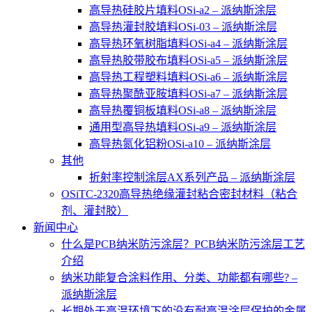
高导热硅胶片填料OSi-a2 – 派纳斯涂层
高导热灌封胶填料OSi-03 – 派纳斯涂层
高导热环氧树脂填料OSi-a4 – 派纳斯涂层
高导热胶带胶布填料OSi-a5 – 派纳斯涂层
高导热工程塑料填料OSi-a6 – 派纳斯涂层
高导热聚酰亚胺填料OSi-a7 – 派纳斯涂层
高导热覆铜板填料OSi-a8 – 派纳斯涂层
通用型高导热填料OSi-a9 – 派纳斯涂层
高导热氮化铝粉OSi-a10 – 派纳斯涂层
其他
折射率控制涂层AX系列产品 – 派纳斯涂层
OSiTC-2320高导热绝缘灌封粘合密封材料（粘合
剂、灌封胶）
新闻中心
什么是PCB纳米防污涂层？PCB纳米防污涂层工艺
介绍
纳米功能复合涂料作用、分类、功能都有哪些? –
派纳斯涂层
长期处于高温环境下的没有耐高温涂层保护的金属