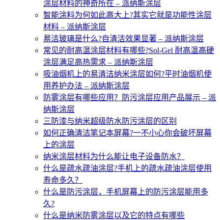
涂层材料的神奇所在 – 派纳斯涂层
智能涂料为何如此高大上?其实它就是功能性涂层
材料 – 派纳斯涂层
易洁玻璃是什么?自清洁效果显著 – 派纳斯涂层
常见的耐高温涂层材料有哪些?Sol-Gel 耐高温高硬
涂层满足高热需求 – 派纳斯涂层
吸油烟机上的易清洁纳米涂层如何?平时油烟机使
用养护办法 – 派纳斯涂层
防雾涂层有哪些应用？防污涂层应用产品展示 – 派
纳斯涂层
三防漆与纳米超级防水防污涂层的区别
如何正确清洁笔记本屏幕?一不小心你会破坏屏幕
上的涂层
纳米涂层材料为什么能让电子设备防水？
什么是疏水疏油涂层?手机上的疏水疏油涂层使用
寿命多久？
什么是防污涂层，手机屏幕上的防污涂层能用多
久?
什么是纳米防雾涂层以及它的特点有哪些