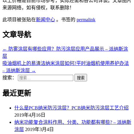
以上价格是目前市场参考，实际还需和各公司详谈。文章图片
来源网络，如有侵权，联系删除！
此项目被张贴在
新闻中心
。书签的
permalink
文章导航
←
防雾涂层有哪些应用？防污涂层应用产品展示 – 派纳斯涂
层
吸油烟机上的易清洁纳米涂层如何?平时油烟机使用养护办法
– 派纳斯涂层
→
搜索：
最近更新
什么是PCB纳米防污涂层？PCB纳米防污涂层工艺介绍
2019年4月16日
纳米功能复合涂料作用、分类、功能都有哪些? – 派纳斯
涂层
2019年3月4日