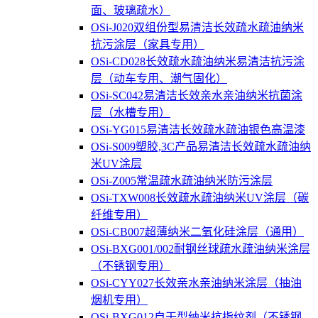
面、玻璃疏水）
OSi-J020双组份型易清洁长效疏水疏油纳米
抗污涂层（家具专用）
OSi-CD028长效疏水疏油纳米易清洁抗污涂
层（动车专用、潮气固化）
OSi-SC042易清洁长效亲水亲油纳米抗菌涂
层（水槽专用）
OSi-YG015易清洁长效疏水疏油银色高温漆
OSi-S009塑胶,3C产品易清洁长效疏水疏油纳
米UV涂层
OSi-Z005常温疏水疏油纳米防污涂层
OSi-TXW008长效疏水疏油纳米UV涂层（碳
纤维专用）
OSi-CB007超薄纳米二氧化硅涂层（通用）
OSi-BXG001/002耐钢丝球疏水疏油纳米涂层
（不锈钢专用）
OSi-CYY027长效亲水亲油纳米涂层（抽油
烟机专用）
OSi-BXG012自干型纳米抗指纹剂（不锈钢